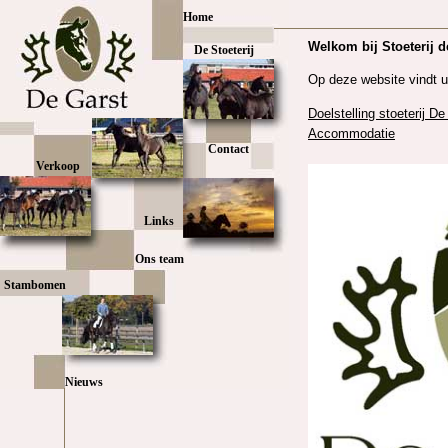
Home
De Stoeterij
Contact
Verkoop
Links
Ons team
Stambomen
Nieuws