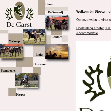
Home
De Stoeterij
Contact
Verkoop
Links
Ons team
Stambomen
Nieuws