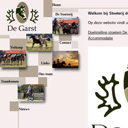
Home
De Stoeterij
Contact
Verkoop
Links
Ons team
Stambomen
Nieuws